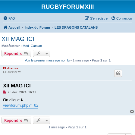
RUGBYFORUMXIII
FAQ
S’enregistrer
Connexion
Accueil
Index du Forum
LES DRAGONS CATALANS
XII MAG ICI
Modérateur :
Mod. Catalan
Répondre
Voir le premier message non lu
• 1 message • Page
1
sur
1
El director
El Director !!!
XII MAG ICI
M
23 déc. 2024, 16:11
e
s
On clique ⬇️
s
viewforum.php?f=82
a
g
e
n
Répondre
o
n
1 message • Page
1
sur
1
l
u