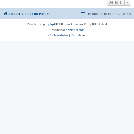
Aller à
Accueil
Index du Forum
Heures au format
UTC+02:00
Développé par
phpBB
® Forum Software © phpBB Limited
Traduit par
phpBB-fr.com
Confidentialité
|
Conditions