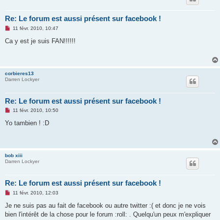
Re: Le forum est aussi présent sur facebook !
M
11 févr. 2010, 10:47
e
s
Ca y est je suis FAN!!!!!!
s
a
g
e
n
corbieres13
o
Darren Lockyer
n
l
u
Re: Le forum est aussi présent sur facebook !
M
11 févr. 2010, 10:50
e
s
Yo tambien ! :D
s
a
g
e
n
bob xiii
o
Darren Lockyer
n
l
u
Re: Le forum est aussi présent sur facebook !
M
11 févr. 2010, 12:03
e
s
Je ne suis pas au fait de facebook ou autre twitter :( et donc je ne vois
s
bien l'intérêt de la chose pour le forum :roll: . Quelqu'un peux m'expliquer
a