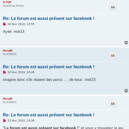
X-TOF
o
Suprême Admin
n
l
u
Re: Le forum est aussi présent sur facebook !
M
19 févr. 2010, 12:55
e
s
Ayéé :mdr13:
s
a
g
e
n
OcraM
o
0cr4dM1N
n
l
u
Re: Le forum est aussi présent sur facebook !
M
19 févr. 2010, 20:48
e
s
imagine donc s'ils étaient des porcs .... de bouc :mdr23:
s
a
g
e
n
OcraM
o
0cr4dM1N
n
l
u
Re: Le forum est aussi présent sur facebook !
M
22 févr. 2010, 23:36
e
s
"
Le forum est aussi présent sur facebook !
" et vous y trouverez le jeu