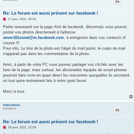
Re: Le forum est aussi présent sur facebook !
M
17 janv. 2011, 00:04
e
s
Petite nouveauté sur la page rfxiii de facebook, désormais vous pouvez
s
poster vos photos directement à l'adresse :
a
g
sever181zonal@m.facebook.com
, à enregistrer dans vos contacts of
e
course !!!
n
o
Pour info, Le titre de la photo est l'objet du mail posté, le corps du mail
n
n'apparait pas dans les commentaires de la photo.
l
u
Ainsi, à partir de votre PC vous pouvez partager vos clichés avec les
fans de la page, mais surtout, les aficionados équipés de smart-phones
pourront faire vivre en quasi direct les rencontres auxquelles ils assistent
où tout autre évènement liés à notre sport favori.
Merci à tous
Indycatalan
Président
Re: Le forum est aussi présent sur facebook !
M
18 janv. 2011, 22:59
e