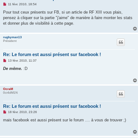
M
11 févr. 2010, 18:54
e
s
Pour tout ceux présents sur FB, si un article de RF XIII vous plais,
s
pensez à cliquer sur la partie "j'aime" de manière à faire monter les stats
a
g
et donner plus de visibilité à cette page.
e
n
o
rugbyman13
n
Président
l
u
Re: Le forum est aussi présent sur facebook !
M
13 févr. 2010, 11:37
e
s
De même.
:D
s
a
g
e
n
OcraM
o
0cr4dM1N
n
l
u
Re: Le forum est aussi présent sur facebook !
M
18 févr. 2010, 23:26
e
s
mais facebook est aussi présent sur le forum .... à vous de trouver ;)
s
a
g
e
n