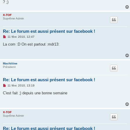
g
? ;)
e
n
o
X-TOF
n
Suprême Admin
l
u
Re: Le forum est aussi présent sur facebook !
M
11 févr. 2010, 12:47
e
s
La com :D On est partout :mdr13:
s
a
g
e
n
Machiiiine
o
Président
n
l
u
Re: Le forum est aussi présent sur facebook !
M
11 févr. 2010, 13:19
e
s
C'est fait ;) depuis une bonne semaine
s
a
g
e
n
X-TOF
o
Suprême Admin
n
l
u
Re: Le forum est aussi présent sur facebook !