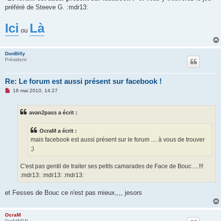
s
préféré de Steeve G. :mdr13:
a
g
e
Ici
Là
n
ou
o
n
l
u
DonBilly
Président
Re: Le forum est aussi présent sur facebook !
M
18 mai 2010, 14:27
e
s
s
avan2pass a écrit :
a
g
e
OcraM a écrit :
n
o
mais facebook est aussi présent sur le forum .... à vous de trouver
n
;)
l
u
C'est pas gentil de traiter ses petits camarades de Face de Bouc.....!!!
:mdr13: :mdr13: :mdr13:
et Fesses de Bouc ce n'est pas mieux,,,, jesors
OcraM
0cr4dM1N