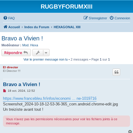
RUGBYFORUMXIII
FAQ
S’enregistrer
Connexion
Accueil
Index du Forum
HEXAGONAL XIII
Bravo a Vivien !
Modérateur :
Mod. Hexa
Répondre
Voir le premier message non lu
• 2 messages • Page
1
sur
1
El director
El Director !!!
Bravo a Vivien !
M
18 oct. 2024, 12:52
e
s
https://www.francebleu.fr/infos/economi ... ne-1019716
s
Screenshot_2024-10-18-12-53-36-365_com.android.chrome-edit.jpg
a
g
Un treiziste avant tout !
e
n
Vous n’avez pas les permissions nécessaires pour voir les fichiers joints à ce
o
n
message.
l
u