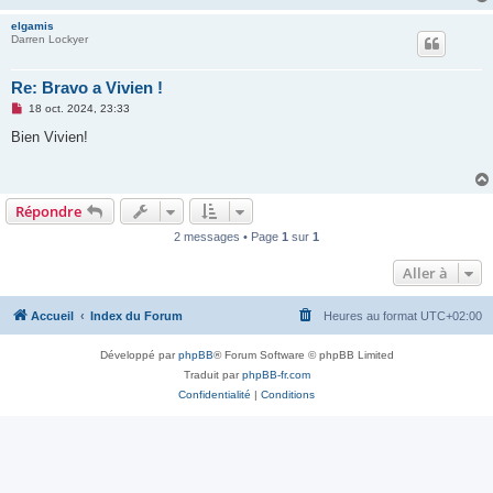
elgamis
Darren Lockyer
Re: Bravo a Vivien !
M
18 oct. 2024, 23:33
e
s
Bien Vivien!
s
a
g
e
n
Répondre
o
n
2 messages • Page
1
sur
1
l
u
Aller à
Accueil
Index du Forum
Heures au format
UTC+02:00
Développé par
phpBB
® Forum Software © phpBB Limited
Traduit par
phpBB-fr.com
Confidentialité
|
Conditions