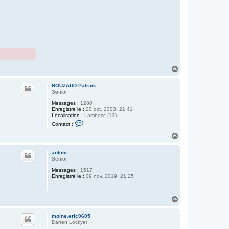
r
m
o
i
n
e
.
e
r
i
c
H
0
a
6
u
0
ROUZAUD Patrick
t
5
Senior
Messages :
1288
Enregistré le :
20 oct. 2003, 21:41
Localisation :
Lambesc (13)
C
Contact :
o
n
H
t
a
a
u
c
antoni
t
t
Senior
e
Messages :
1517
r
Enregistré le :
09 nov. 2019, 21:25
R
O
U
Z
H
A
a
U
u
D
moine.eric0605
P
t
Darren Lockyer
a