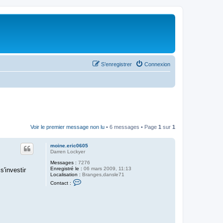
S’enregistrer
Connexion
Voir le premier message non lu
• 6 messages • Page
1
sur
1
moine.eric0605
Darren Lockyer
Messages :
7276
Enregistré le :
06 mars 2009, 11:13
s'investir
Localisation :
Branges,dansle71
C
Contact :
o
n
t
a
c
t
e