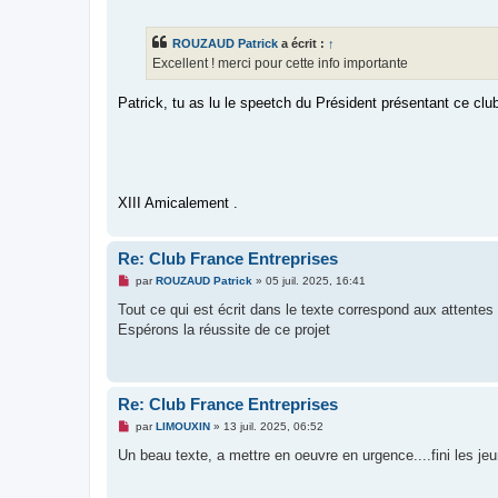
u
e
s
s
ROUZAUD Patrick
a écrit :
↑
a
g
Excellent ! merci pour cette info importante
e
n
o
Patrick, tu as lu le speetch du Président présentant ce club 
n
l
u
XIII Amicalement .
Re: Club France Entreprises
M
par
ROUZAUD Patrick
»
05 juil. 2025, 16:41
e
s
Tout ce qui est écrit dans le texte correspond aux attent
s
Espérons la réussite de ce projet
a
g
e
n
o
n
Re: Club France Entreprises
l
M
u
par
LIMOUXIN
»
13 juil. 2025, 06:52
e
s
Un beau texte, a mettre en oeuvre en urgence....fini les jeu
s
a
g