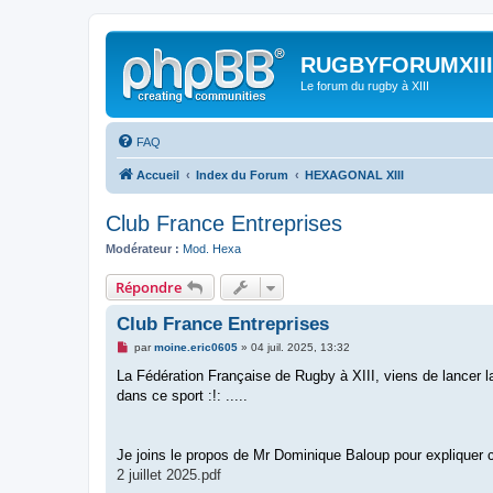
RUGBYFORUMXIII
Le forum du rugby à XIII
FAQ
Accueil
Index du Forum
HEXAGONAL XIII
Club France Entreprises
Modérateur :
Mod. Hexa
Répondre
Club France Entreprises
M
par
moine.eric0605
»
04 juil. 2025, 13:32
e
s
La Fédération Française de Rugby à XIII, viens de lancer la 
s
dans ce sport :!: .....
a
g
e
n
o
Je joins le propos de Mr Dominique Baloup pour expliquer c
n
2 juillet 2025.pdf
l
u