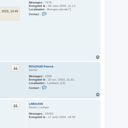
t
Messages :
7276
r
Enregistré le :
06 mars 2009, 11:13
i
Localisation :
Branges,dansle71
il. 2025, 14:49
c
C
Contact :
k
o
n
t
a
c
t
e
r
m
o
i
n
H
e
.
a
e
u
ROUZAUD Patrick
r
t
Senior
i
c
Messages :
1288
0
Enregistré le :
20 oct. 2003, 21:41
6
Localisation :
Lambesc (13)
0
C
5
Contact :
o
n
H
t
a
a
u
c
LIMOUXIN
t
t
Darren Lockyer
e
Messages :
16460
r
Enregistré le :
17 août 2004, 18:59
R
O
U
Z