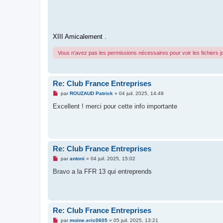
XIII Amicalement .
Vous n’avez pas les permissions nécessaires pour voir les fichiers 
Re: Club France Entreprises
M
par
ROUZAUD Patrick
»
04 juil. 2025, 14:49
e
s
Excellent ! merci pour cette info importante
s
a
g
e
n
o
n
Re: Club France Entreprises
l
M
u
par
antoni
»
04 juil. 2025, 15:02
e
s
Bravo a la FFR 13 qui entreprends
s
a
g
e
n
o
Re: Club France Entreprises
n
l
M
par
moine.eric0605
»
05 juil. 2025, 13:21