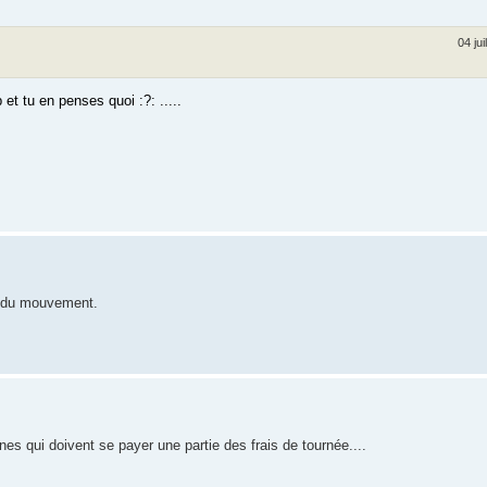
04 ju
et tu en penses quoi :?: .....
es du mouvement.
nes qui doivent se payer une partie des frais de tournée....