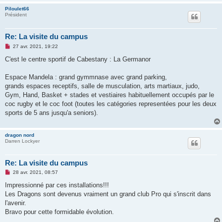
l
Piloulet66
u
Président
Re: La visite du campus
M
27 avr. 2021, 19:22
e
s
C'est le centre sportif de Cabestany : La Germanor
s
a
g
Espace Mandela : grand gymmnase avec grand parking,
e
grands espaces receptifs, salle de musculation, arts martiaux, judo,
n
o
Gym, Hand, Basket + stades et vestiaires habituellement occupés par le
n
coc rugby et le coc foot (toutes les catégories representées pour les deux
l
u
sports de 5 ans jusqu'a seniors).
dragon nord
Darren Lockyer
Re: La visite du campus
M
28 avr. 2021, 08:57
e
s
Impressionné par ces installations!!!
s
Les Dragons sont devenus vraiment un grand club Pro qui s'inscrit dans
a
g
l'avenir.
e
Bravo pour cette formidable évolution.
n
o