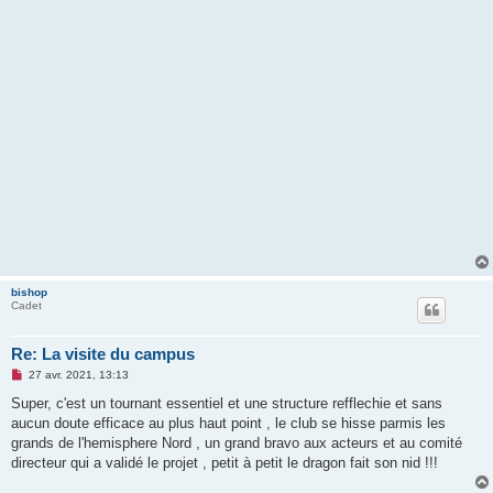
bishop
Cadet
Re: La visite du campus
M
27 avr. 2021, 13:13
e
s
Super, c'est un tournant essentiel et une structure refflechie et sans
s
aucun doute efficace au plus haut point , le club se hisse parmis les
a
g
grands de l'hemisphere Nord , un grand bravo aux acteurs et au comité
e
directeur qui a validé le projet , petit à petit le dragon fait son nid !!!
n
o
n