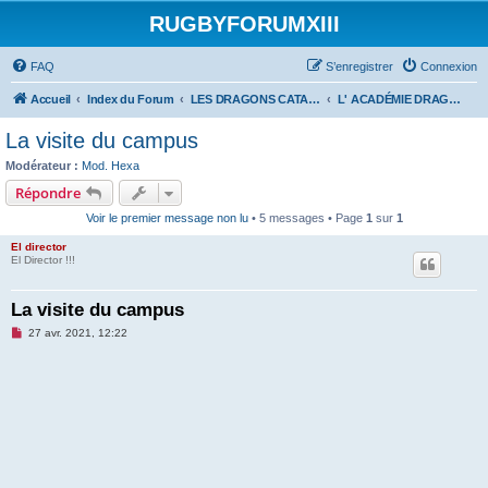
RUGBYFORUMXIII
FAQ
S’enregistrer
Connexion
Accueil
Index du Forum
LES DRAGONS CATALANS
L' ACADÉMIE DRAGONS CATALANS
La visite du campus
Modérateur :
Mod. Hexa
Répondre
Voir le premier message non lu
• 5 messages • Page
1
sur
1
El director
El Director !!!
La visite du campus
M
27 avr. 2021, 12:22
e
s
s
a
g
e
n
o
n
l
u