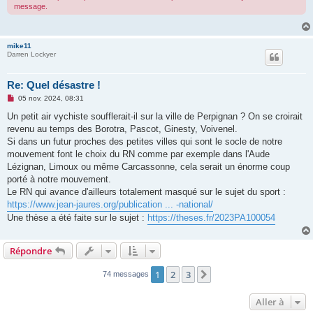
message.
o
n
l
u
mike11
Darren Lockyer
Re: Quel désastre !
M
05 nov. 2024, 08:31
e
s
Un petit air vychiste soufflerait-il sur la ville de Perpignan ? On se croirait
s
revenu au temps des Borotra, Pascot, Ginesty, Voivenel.
a
g
Si dans un futur proches des petites villes qui sont le socle de notre
e
mouvement font le choix du RN comme par exemple dans l'Aude
n
o
Lézignan, Limoux ou même Carcassonne, cela serait un énorme coup
n
porté à notre mouvement.
l
u
Le RN qui avance d'ailleurs totalement masqué sur le sujet du sport :
https://www.jean-jaures.org/publication ... -national/
Une thèse a été faite sur le sujet :
https://theses.fr/2023PA100054
Répondre
1
2
3
Suivante
74 messages
Aller à