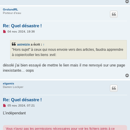
e
n
GrolandRL
o
Porteur d'eau
n
l
u
Re: Quel désastre !
M
04 nov. 2024, 19:36
e
s
s
astreizix
a écrit :
↑
a
g
"Hors sujet" à ceux qui nous envoie vers des articles, faudra apprendre
e
à copier/coller les liens :evil:
n
o
n
désolé j'ai bien essayé de mettre le lien mais il me renvoyé sur une page
l
u
inexistante... oops
elgamis
Darren Lockyer
Re: Quel désastre !
M
05 nov. 2024, 07:21
e
s
L’indépendant
s
a
g
e
Vous n’avez pas les permissions nécessaires pour voir les fichiers joints à ce
n