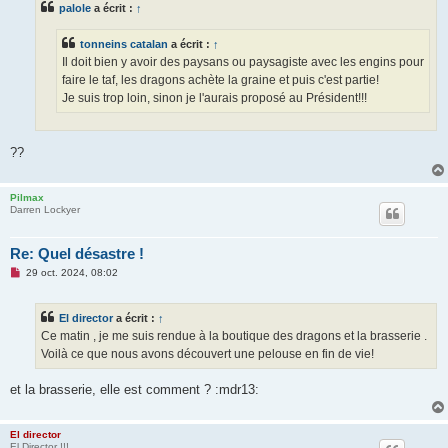
palole
a écrit :
↑
a
g
e
tonneins catalan
a écrit :
↑
n
o
Il doit bien y avoir des paysans ou paysagiste avec les engins pour
n
faire le taf, les dragons achète la graine et puis c'est partie!
l
u
Je suis trop loin, sinon je l'aurais proposé au Président!!!
??
Pilmax
Darren Lockyer
Re: Quel désastre !
M
29 oct. 2024, 08:02
e
s
s
El director
a écrit :
↑
a
g
Ce matin , je me suis rendue à la boutique des dragons et la brasserie .
e
Voilà ce que nous avons découvert une pelouse en fin de vie!
n
o
n
et la brasserie, elle est comment ? :mdr13:
l
u
El director
El Director !!!