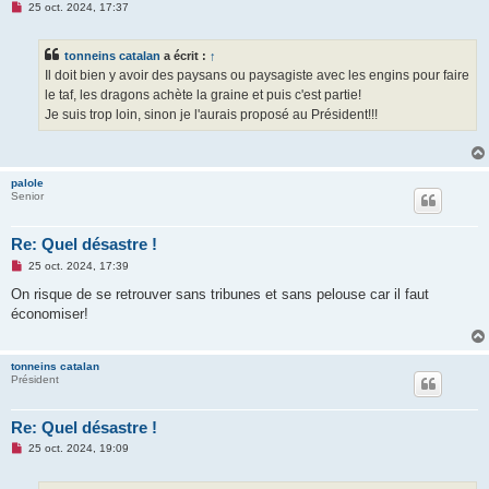
M
25 oct. 2024, 17:37
e
s
s
tonneins catalan
a écrit :
↑
a
g
Il doit bien y avoir des paysans ou paysagiste avec les engins pour faire
e
le taf, les dragons achète la graine et puis c'est partie!
n
o
Je suis trop loin, sinon je l'aurais proposé au Président!!!
n
l
u
palole
Senior
Re: Quel désastre !
M
25 oct. 2024, 17:39
e
s
On risque de se retrouver sans tribunes et sans pelouse car il faut
s
économiser!
a
g
e
n
tonneins catalan
o
Président
n
l
u
Re: Quel désastre !
M
25 oct. 2024, 19:09
e
s
s