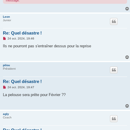
message.
u
Leon
Junior
Re: Quel désastre !
M
24 oct. 2024, 19:46
e
s
Ils ne pourront pas s'entraîner dessus pour la reprise
s
a
g
e
n
pilou
o
Président
n
l
u
Re: Quel désastre !
M
24 oct. 2024, 19:47
e
s
La pelouse sera prête pour Février ??
s
a
g
e
n
agly
o
Coach
n
l
u