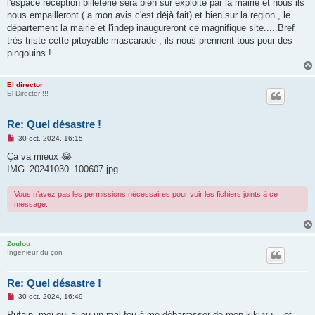
g
l'espace reception billeterie sera bien sur exploité par la mairie et nous ils
e
nous empailleront ( a mon avis c'est déjà fait) et bien sur la region , le
n
o
département la mairie et l'indep inaugureront ce magnifique site.....Bref
n
très triste cette pitoyable mascarade , ils nous prennent tous pour des
l
u
pingouins !
El director
El Director !!!
Re: Quel désastre !
M
30 oct. 2024, 16:15
e
s
Ça va mieux 😂
s
IMG_20241030_100607.jpg
a
g
e
Vous n’avez pas les permissions nécessaires pour voir les fichiers joints à ce
n
message.
o
n
l
u
Zoulou
Ingenieur du çon
Re: Quel désastre !
M
30 oct. 2024, 16:49
e
s
Putain, moi qui ai eu un mal fou à me débarrasser de mon kikuyu... et