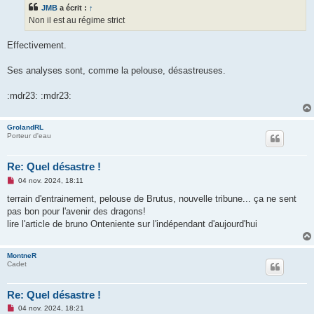
s
JMB
a écrit :
↑
a
g
Non il est au régime strict
e
n
o
Effectivement.
n
l
u
Ses analyses sont, comme la pelouse, désastreuses.
:mdr23: :mdr23:
GrolandRL
Porteur d'eau
Re: Quel désastre !
M
04 nov. 2024, 18:11
e
s
terrain d'entrainement, pelouse de Brutus, nouvelle tribune... ça ne sent
s
pas bon pour l'avenir des dragons!
a
g
lire l'article de bruno Onteniente sur l'indépendant d'aujourd'hui
e
n
o
MontneR
n
Cadet
l
u
Re: Quel désastre !
M
04 nov. 2024, 18:21