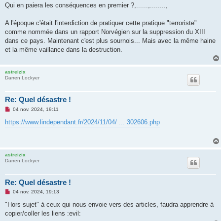
s
Qui en paiera les conséquences en premier ?,......,........,
a
g
e
A l'époque c'était l'interdiction de pratiquer cette pratique "terroriste"
n
o
comme nommée dans un rapport Norvégien sur la suppression du XIII
n
dans ce pays. Maintenant c'est plus sournois... Mais avec la même haine
l
u
et la même vaillance dans la destruction.
astreizix
Darren Lockyer
Re: Quel désastre !
M
04 nov. 2024, 19:11
e
s
https://www.lindependant.fr/2024/11/04/ ... 302606.php
s
a
g
e
n
astreizix
o
Darren Lockyer
n
l
u
Re: Quel désastre !
M
04 nov. 2024, 19:13
e
s
"Hors sujet" à ceux qui nous envoie vers des articles, faudra apprendre à
s
copier/coller les liens :evil:
a
g