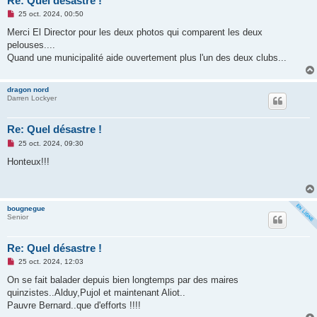
Re: Quel désastre !
M
25 oct. 2024, 00:50
e
s
Merci El Director pour les deux photos qui comparent les deux
s
pelouses....
a
g
Quand une municipalité aide ouvertement plus l'un des deux clubs...
e
n
o
dragon nord
n
Darren Lockyer
l
u
Re: Quel désastre !
M
25 oct. 2024, 09:30
e
s
Honteux!!!
s
a
g
e
n
bougnegue
o
Senior
n
l
u
Re: Quel désastre !
M
25 oct. 2024, 12:03
e
s
On se fait balader depuis bien longtemps par des maires
s
quinzistes..Alduy,Pujol et maintenant Aliot..
a
g
Pauvre Bernard..que d'efforts !!!!
e