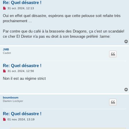
Re: Quel désastre !
M
31 oct. 2024, 12:13
e
s
Oui en effet quel désastre, espérons que cette pelouse soit refaite très
s
prochainement ...
a
g
e
Par contre que du café à la brasserie des Dragons, ça c'est un scandale!
n
o
ce cher El Diretor n'a pas eu droit à son breuvage préféré :larme:
n
l
u
JMB
Cadet
Re: Quel désastre !
M
31 oct. 2024, 12:56
e
s
Non il est au régime strict
s
a
g
e
n
boumboum
o
Darren Lockyer
n
l
u
Re: Quel désastre !
M
01 nov. 2024, 13:19
e
s