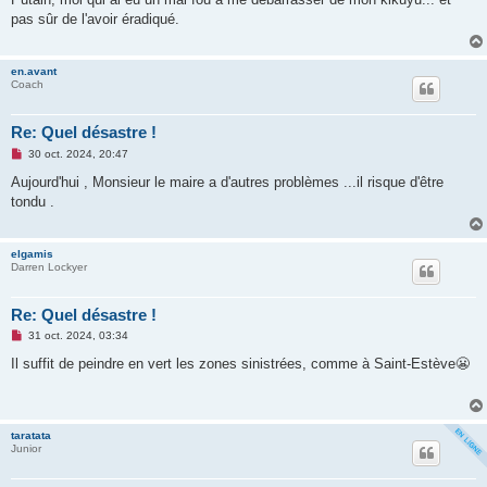
s
pas sûr de l'avoir éradiqué.
a
g
e
n
en.avant
o
Coach
n
l
u
Re: Quel désastre !
M
30 oct. 2024, 20:47
e
s
Aujourd'hui , Monsieur le maire a d'autres problèmes ...il risque d'être
s
tondu .
a
g
e
n
elgamis
o
Darren Lockyer
n
l
u
Re: Quel désastre !
M
31 oct. 2024, 03:34
e
s
Il suffit de peindre en vert les zones sinistrées, comme à Saint-Estève😬
s
a
g
e
n
taratata
o
Junior
n
l
u