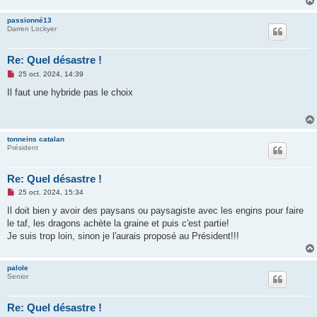
n
o
passionné13
n
Darren Lockyer
l
u
Re: Quel désastre !
M
25 oct. 2024, 14:39
e
s
Il faut une hybride pas le choix
s
a
g
e
n
tonneins catalan
o
Président
n
l
u
Re: Quel désastre !
M
25 oct. 2024, 15:34
e
s
Il doit bien y avoir des paysans ou paysagiste avec les engins pour faire
s
le taf, les dragons achète la graine et puis c'est partie!
a
g
Je suis trop loin, sinon je l'aurais proposé au Président!!!
e
n
o
palole
n
Senior
l
u
Re: Quel désastre !