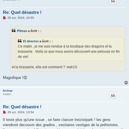
Re: Quel désastre !
M
29 oct. 2024, 10:55
e
s
s
Pilmax
a écrit :
↑
a
g
e
El director
a écrit :
↑
n
o
Ce matin , je me suis rendue à la boutique des dragons et la
n
brasserie . Voilà ce que nous avons découvert une pelouse en fin
l
u
de vie!
et la brasserie, elle est comment ? :mdr13:
Magnifique !😍
bishop
Cadet
Re: Quel désastre !
M
29 oct. 2024, 13:54
e
s
Il teste plus qu'une issue , se faire classer treizistpark ! les gens
s
viendront decouvrir des gradins , vestiaires vestiges de la préhistoire,
a