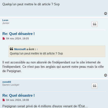
e
s
Quelqu’un peut mettre le dit article ? Svp
s
a
g
e
n
Leon
o
Junior
n
l
u
Re: Quel désastre !
M
04 nov. 2024, 19:05
e
s
s
MontneR
a écrit :
↑
a
g
Quelqu’un peut mettre le dit article ? Svp
e
n
o
Il est accessible au non abonné de l'indépendant sur le site internet de
n
l'indépendant. Ce n'est pas les anglais qui auront notre peau mais la ville
l
u
de Perpignan.
nono66
Darren Lockyer
Re: Quel désastre !
M
04 nov. 2024, 19:08
e
s
Perpignan serait privé de 4 millions d'euros venant de l'État...