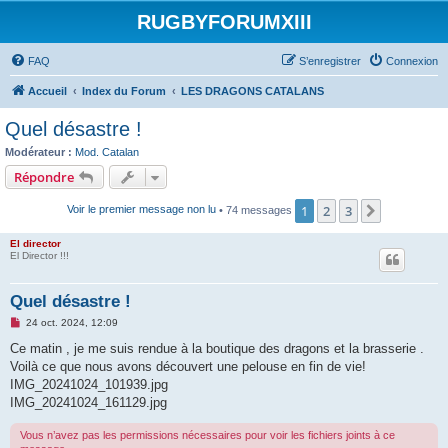
RUGBYFORUMXIII
FAQ
S’enregistrer
Connexion
Accueil
Index du Forum
LES DRAGONS CATALANS
Quel désastre !
Modérateur :
Mod. Catalan
Répondre
1
2
3
Suivante
Voir le premier message non lu
• 74 messages
El director
El Director !!!
Quel désastre !
M
24 oct. 2024, 12:09
e
s
Ce matin , je me suis rendue à la boutique des dragons et la brasserie .
s
Voilà ce que nous avons découvert une pelouse en fin de vie!
a
g
IMG_20241024_101939.jpg
e
IMG_20241024_161129.jpg
n
o
n
Vous n’avez pas les permissions nécessaires pour voir les fichiers joints à ce
l