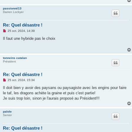
n
o
passionné13
n
Darren Lockyer
l
u
Re: Quel désastre !
M
25 oct. 2024, 14:39
e
s
Il faut une hybride pas le choix
s
a
g
e
n
tonneins catalan
o
Président
n
l
u
Re: Quel désastre !
M
25 oct. 2024, 15:34
e
s
Il doit bien y avoir des paysans ou paysagiste avec les engins pour faire
s
le taf, les dragons achète la graine et puis c'est partie!
a
g
Je suis trop loin, sinon je l'aurais proposé au Président!!!
e
n
o
palole
n
Senior
l
u
Re: Quel désastre !