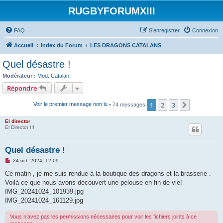
RUGBYFORUMXIII
FAQ
S’enregistrer
Connexion
Accueil
Index du Forum
LES DRAGONS CATALANS
Quel désastre !
Modérateur :
Mod. Catalan
Répondre
1
2
3
Suivante
Voir le premier message non lu
• 74 messages
El director
El Director !!!
Quel désastre !
M
24 oct. 2024, 12:09
e
s
Ce matin , je me suis rendue à la boutique des dragons et la brasserie .
s
Voilà ce que nous avons découvert une pelouse en fin de vie!
a
g
IMG_20241024_101939.jpg
e
IMG_20241024_161129.jpg
n
o
n
Vous n’avez pas les permissions nécessaires pour voir les fichiers joints à ce
l