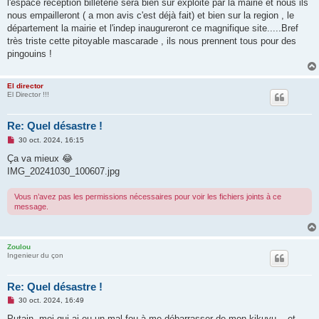
g
l'espace reception billeterie sera bien sur exploité par la mairie et nous ils
e
nous empailleront ( a mon avis c'est déjà fait) et bien sur la region , le
n
o
département la mairie et l'indep inaugureront ce magnifique site.....Bref
n
très triste cette pitoyable mascarade , ils nous prennent tous pour des
l
u
pingouins !
El director
El Director !!!
Re: Quel désastre !
M
30 oct. 2024, 16:15
e
s
Ça va mieux 😂
s
IMG_20241030_100607.jpg
a
g
e
Vous n’avez pas les permissions nécessaires pour voir les fichiers joints à ce
n
message.
o
n
l
u
Zoulou
Ingenieur du çon
Re: Quel désastre !
M
30 oct. 2024, 16:49
e
s
Putain, moi qui ai eu un mal fou à me débarrasser de mon kikuyu... et