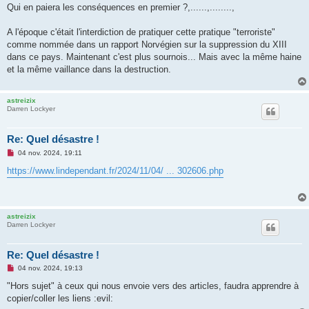
s
Qui en paiera les conséquences en premier ?,......,........,
a
g
e
A l'époque c'était l'interdiction de pratiquer cette pratique "terroriste"
n
o
comme nommée dans un rapport Norvégien sur la suppression du XIII
n
dans ce pays. Maintenant c'est plus sournois... Mais avec la même haine
l
u
et la même vaillance dans la destruction.
astreizix
Darren Lockyer
Re: Quel désastre !
M
04 nov. 2024, 19:11
e
s
https://www.lindependant.fr/2024/11/04/ ... 302606.php
s
a
g
e
n
astreizix
o
Darren Lockyer
n
l
u
Re: Quel désastre !
M
04 nov. 2024, 19:13
e
s
"Hors sujet" à ceux qui nous envoie vers des articles, faudra apprendre à
s
copier/coller les liens :evil:
a
g