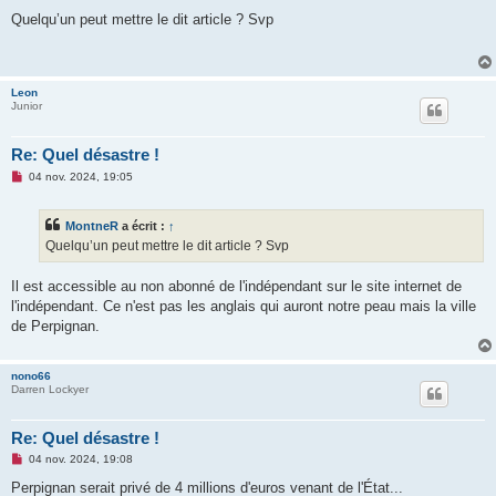
e
s
Quelqu’un peut mettre le dit article ? Svp
s
a
g
e
n
Leon
o
Junior
n
l
u
Re: Quel désastre !
M
04 nov. 2024, 19:05
e
s
s
MontneR
a écrit :
↑
a
g
Quelqu’un peut mettre le dit article ? Svp
e
n
o
Il est accessible au non abonné de l'indépendant sur le site internet de
n
l'indépendant. Ce n'est pas les anglais qui auront notre peau mais la ville
l
u
de Perpignan.
nono66
Darren Lockyer
Re: Quel désastre !
M
04 nov. 2024, 19:08
e
s
Perpignan serait privé de 4 millions d'euros venant de l'État...