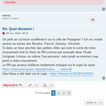
message.
o
n
l
u
mike11
Darren Lockyer
Re: Quel désastre !
M
05 nov. 2024, 08:31
e
s
Un petit air vychiste soufflerait-il sur la ville de Perpignan ? On se croirait
s
revenu au temps des Borotra, Pascot, Ginesty, Voivenel.
a
g
Si dans un futur proches des petites villes qui sont le socle de notre
e
mouvement font le choix du RN comme par exemple dans l'Aude
n
o
Lézignan, Limoux ou même Carcassonne, cela serait un énorme coup
n
porté à notre mouvement.
l
u
Le RN qui avance d'ailleurs totalement masqué sur le sujet du sport :
https://www.jean-jaures.org/publication ... -national/
Une thèse a été faite sur le sujet :
https://theses.fr/2023PA100054
Répondre
1
2
3
Suivante
74 messages
Aller à