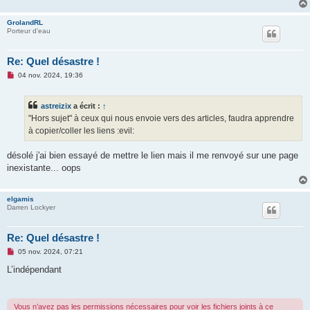
e
n
GrolandRL
o
Porteur d'eau
n
l
u
Re: Quel désastre !
M
04 nov. 2024, 19:36
e
s
s
astreizix
a écrit :
↑
a
g
"Hors sujet" à ceux qui nous envoie vers des articles, faudra apprendre
e
à copier/coller les liens :evil:
n
o
n
désolé j'ai bien essayé de mettre le lien mais il me renvoyé sur une page
l
u
inexistante... oops
elgamis
Darren Lockyer
Re: Quel désastre !
M
05 nov. 2024, 07:21
e
s
L’indépendant
s
a
g
e
Vous n’avez pas les permissions nécessaires pour voir les fichiers joints à ce
n