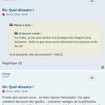
Re: Quel désastre !
M
29 oct. 2024, 10:55
e
s
s
Pilmax
a écrit :
↑
a
g
e
El director
a écrit :
↑
n
o
Ce matin , je me suis rendue à la boutique des dragons et la
n
brasserie . Voilà ce que nous avons découvert une pelouse en fin
l
u
de vie!
et la brasserie, elle est comment ? :mdr13:
Magnifique !😍
bishop
Cadet
Re: Quel désastre !
M
29 oct. 2024, 13:54
e
s
Il teste plus qu'une issue , se faire classer treizistpark ! les gens
s
viendront decouvrir des gradins , vestiaires vestiges de la préhistoire,
a