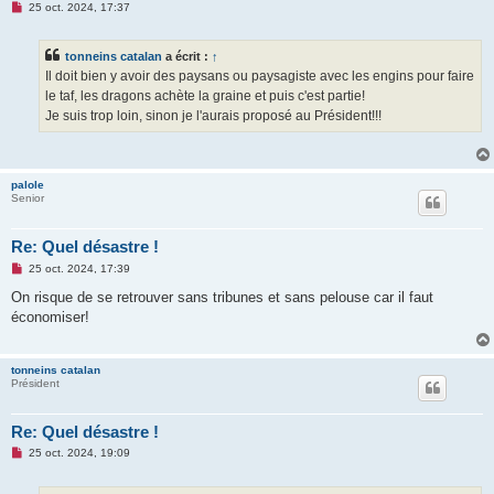
M
25 oct. 2024, 17:37
e
s
s
tonneins catalan
a écrit :
↑
a
g
Il doit bien y avoir des paysans ou paysagiste avec les engins pour faire
e
le taf, les dragons achète la graine et puis c'est partie!
n
o
Je suis trop loin, sinon je l'aurais proposé au Président!!!
n
l
u
palole
Senior
Re: Quel désastre !
M
25 oct. 2024, 17:39
e
s
On risque de se retrouver sans tribunes et sans pelouse car il faut
s
économiser!
a
g
e
n
tonneins catalan
o
Président
n
l
u
Re: Quel désastre !
M
25 oct. 2024, 19:09
e
s
s