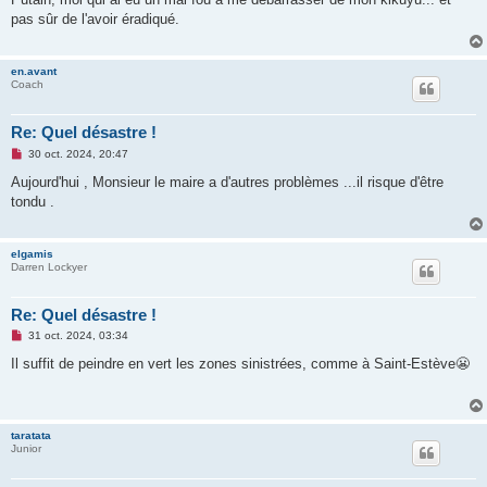
s
pas sûr de l'avoir éradiqué.
a
g
e
n
en.avant
o
Coach
n
l
u
Re: Quel désastre !
M
30 oct. 2024, 20:47
e
s
Aujourd'hui , Monsieur le maire a d'autres problèmes ...il risque d'être
s
tondu .
a
g
e
n
elgamis
o
Darren Lockyer
n
l
u
Re: Quel désastre !
M
31 oct. 2024, 03:34
e
s
Il suffit de peindre en vert les zones sinistrées, comme à Saint-Estève😬
s
a
g
e
n
taratata
o
Junior
n
l
u