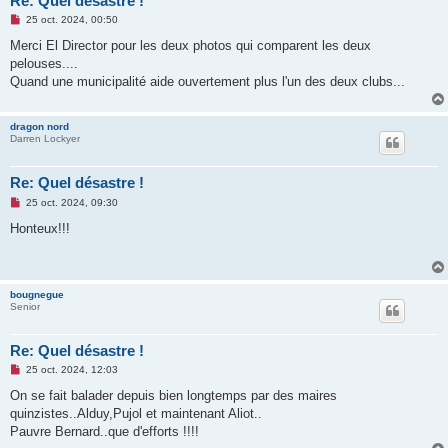
Re: Quel désastre !
M
25 oct. 2024, 00:50
e
s
Merci El Director pour les deux photos qui comparent les deux
s
pelouses....
a
g
Quand une municipalité aide ouvertement plus l'un des deux clubs...
e
n
o
dragon nord
n
Darren Lockyer
l
u
Re: Quel désastre !
M
25 oct. 2024, 09:30
e
s
Honteux!!!
s
a
g
e
n
bougnegue
o
Senior
n
l
u
Re: Quel désastre !
M
25 oct. 2024, 12:03
e
s
On se fait balader depuis bien longtemps par des maires
s
quinzistes..Alduy,Pujol et maintenant Aliot..
a
g
Pauvre Bernard..que d'efforts !!!!
e