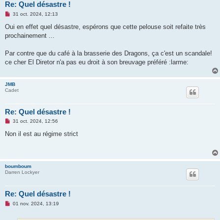
Re: Quel désastre !
M
31 oct. 2024, 12:13
e
s
Oui en effet quel désastre, espérons que cette pelouse soit refaite très
s
prochainement ...
a
g
e
Par contre que du café à la brasserie des Dragons, ça c'est un scandale!
n
o
ce cher El Diretor n'a pas eu droit à son breuvage préféré :larme:
n
l
u
JMB
Cadet
Re: Quel désastre !
M
31 oct. 2024, 12:56
e
s
Non il est au régime strict
s
a
g
e
n
boumboum
o
Darren Lockyer
n
l
u
Re: Quel désastre !
M
01 nov. 2024, 13:19
e
s