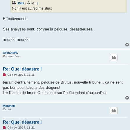
s
JMB
a écrit :
↑
a
g
Non il est au régime strict
e
n
o
Effectivement.
n
l
u
Ses analyses sont, comme la pelouse, désastreuses.
:mdr23: :mdr23:
GrolandRL
Porteur d'eau
Re: Quel désastre !
M
04 nov. 2024, 18:11
e
s
terrain d'entrainement, pelouse de Brutus, nouvelle tribune... ça ne sent
s
pas bon pour l'avenir des dragons!
a
g
lire l'article de bruno Onteniente sur l'indépendant d'aujourd'hui
e
n
o
MontneR
n
Cadet
l
u
Re: Quel désastre !
M
04 nov. 2024, 18:21