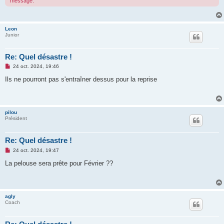
message.
u
Leon
Junior
Re: Quel désastre !
M
24 oct. 2024, 19:46
e
s
Ils ne pourront pas s'entraîner dessus pour la reprise
s
a
g
e
n
pilou
o
Président
n
l
u
Re: Quel désastre !
M
24 oct. 2024, 19:47
e
s
La pelouse sera prête pour Février ??
s
a
g
e
n
agly
o
Coach
n
l
u