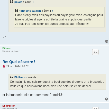
palole
a écrit :
↑
a
g
e
tonneins catalan
a écrit :
↑
n
o
Il doit bien y avoir des paysans ou paysagiste avec les engins pour
n
faire le taf, les dragons achète la graine et puis c'est partie!
l
u
Je suis trop loin, sinon je l'aurais proposé au Président!!!
??
Pilmax
Darren Lockyer
Re: Quel désastre !
M
29 oct. 2024, 08:02
e
s
s
El director
a écrit :
↑
a
g
Ce matin , je me suis rendue à la boutique des dragons et la brasserie .
e
Voilà ce que nous avons découvert une pelouse en fin de vie!
n
o
n
et la brasserie, elle est comment ? :mdr13:
l
u
El director
El Director !!!