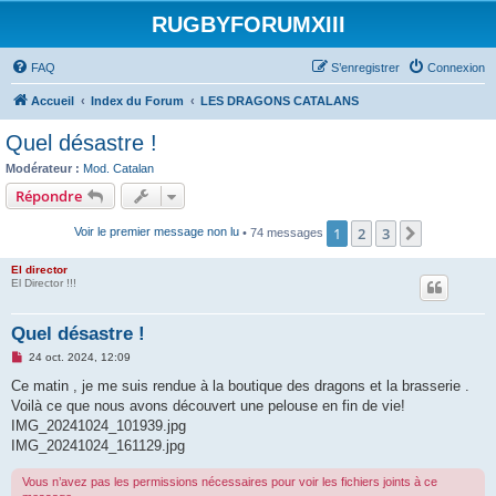
RUGBYFORUMXIII
FAQ
S’enregistrer
Connexion
Accueil
Index du Forum
LES DRAGONS CATALANS
Quel désastre !
Modérateur :
Mod. Catalan
Répondre
1
2
3
Suivante
Voir le premier message non lu
• 74 messages
El director
El Director !!!
Quel désastre !
M
24 oct. 2024, 12:09
e
s
Ce matin , je me suis rendue à la boutique des dragons et la brasserie .
s
Voilà ce que nous avons découvert une pelouse en fin de vie!
a
g
IMG_20241024_101939.jpg
e
IMG_20241024_161129.jpg
n
o
n
Vous n’avez pas les permissions nécessaires pour voir les fichiers joints à ce
l