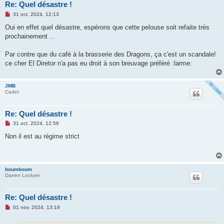
Re: Quel désastre !
M
31 oct. 2024, 12:13
e
s
Oui en effet quel désastre, espérons que cette pelouse soit refaite très
s
prochainement ...
a
g
e
Par contre que du café à la brasserie des Dragons, ça c'est un scandale!
n
o
ce cher El Diretor n'a pas eu droit à son breuvage préféré :larme:
n
l
u
JMB
Cadet
Re: Quel désastre !
M
31 oct. 2024, 12:56
e
s
Non il est au régime strict
s
a
g
e
n
boumboum
o
Darren Lockyer
n
l
u
Re: Quel désastre !
M
01 nov. 2024, 13:19
e
s