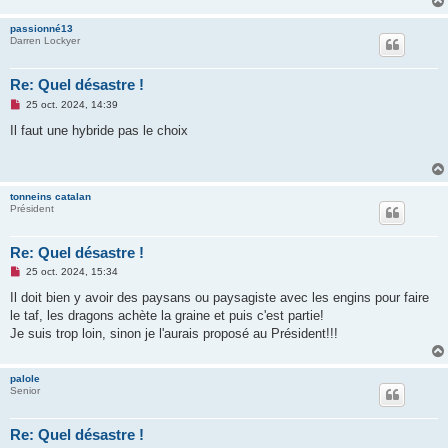
n
o
passionné13
n
Darren Lockyer
l
u
Re: Quel désastre !
M
25 oct. 2024, 14:39
e
s
Il faut une hybride pas le choix
s
a
g
e
n
tonneins catalan
o
Président
n
l
u
Re: Quel désastre !
M
25 oct. 2024, 15:34
e
s
Il doit bien y avoir des paysans ou paysagiste avec les engins pour faire
s
le taf, les dragons achète la graine et puis c'est partie!
a
g
Je suis trop loin, sinon je l'aurais proposé au Président!!!
e
n
o
palole
n
Senior
l
u
Re: Quel désastre !