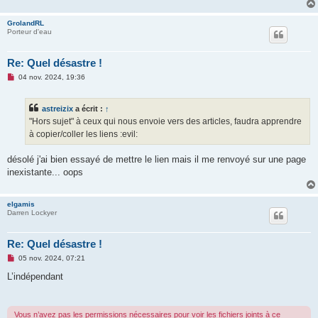
e
n
GrolandRL
o
Porteur d'eau
n
l
u
Re: Quel désastre !
M
04 nov. 2024, 19:36
e
s
s
astreizix
a écrit :
↑
a
g
"Hors sujet" à ceux qui nous envoie vers des articles, faudra apprendre
e
à copier/coller les liens :evil:
n
o
n
désolé j'ai bien essayé de mettre le lien mais il me renvoyé sur une page
l
u
inexistante... oops
elgamis
Darren Lockyer
Re: Quel désastre !
M
05 nov. 2024, 07:21
e
s
L’indépendant
s
a
g
e
Vous n’avez pas les permissions nécessaires pour voir les fichiers joints à ce
n