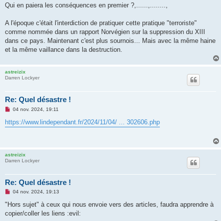
s
Qui en paiera les conséquences en premier ?,......,........,
a
g
e
A l'époque c'était l'interdiction de pratiquer cette pratique "terroriste"
n
o
comme nommée dans un rapport Norvégien sur la suppression du XIII
n
dans ce pays. Maintenant c'est plus sournois... Mais avec la même haine
l
u
et la même vaillance dans la destruction.
astreizix
Darren Lockyer
Re: Quel désastre !
M
04 nov. 2024, 19:11
e
s
https://www.lindependant.fr/2024/11/04/ ... 302606.php
s
a
g
e
n
astreizix
o
Darren Lockyer
n
l
u
Re: Quel désastre !
M
04 nov. 2024, 19:13
e
s
"Hors sujet" à ceux qui nous envoie vers des articles, faudra apprendre à
s
copier/coller les liens :evil:
a
g