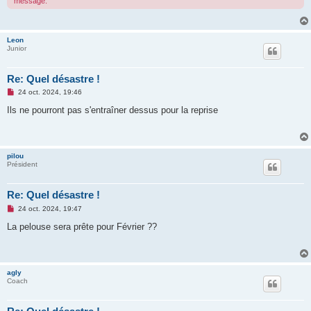
message.
u
Leon
Junior
Re: Quel désastre !
M
24 oct. 2024, 19:46
e
s
Ils ne pourront pas s'entraîner dessus pour la reprise
s
a
g
e
n
pilou
o
Président
n
l
u
Re: Quel désastre !
M
24 oct. 2024, 19:47
e
s
La pelouse sera prête pour Février ??
s
a
g
e
n
agly
o
Coach
n
l
u