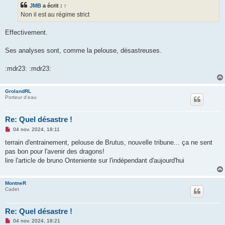
s
JMB
a écrit :
↑
a
g
Non il est au régime strict
e
n
o
Effectivement.
n
l
u
Ses analyses sont, comme la pelouse, désastreuses.
:mdr23: :mdr23:
GrolandRL
Porteur d'eau
Re: Quel désastre !
M
04 nov. 2024, 18:11
e
s
terrain d'entrainement, pelouse de Brutus, nouvelle tribune... ça ne sent
s
pas bon pour l'avenir des dragons!
a
g
lire l'article de bruno Onteniente sur l'indépendant d'aujourd'hui
e
n
o
MontneR
n
Cadet
l
u
Re: Quel désastre !
M
04 nov. 2024, 18:21