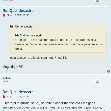
Re: Quel désastre !
M
29 oct. 2024, 10:55
e
s
s
Pilmax
a écrit :
↑
a
g
e
El director
a écrit :
↑
n
o
Ce matin , je me suis rendue à la boutique des dragons et la
n
brasserie . Voilà ce que nous avons découvert une pelouse en fin
l
u
de vie!
et la brasserie, elle est comment ? :mdr13:
Magnifique !😍
bishop
Cadet
Re: Quel désastre !
M
29 oct. 2024, 13:54
e
s
Il teste plus qu'une issue , se faire classer treizistpark ! les gens
s
viendront decouvrir des gradins , vestiaires vestiges de la préhistoire,
a