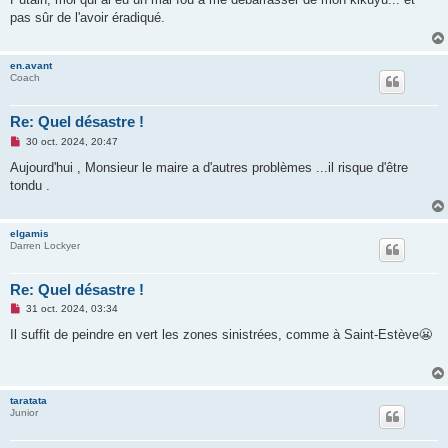
s
pas sûr de l'avoir éradiqué.
a
g
e
n
en.avant
o
Coach
n
l
u
Re: Quel désastre !
M
30 oct. 2024, 20:47
e
s
Aujourd'hui , Monsieur le maire a d'autres problèmes ...il risque d'être
s
tondu .
a
g
e
n
elgamis
o
Darren Lockyer
n
l
u
Re: Quel désastre !
M
31 oct. 2024, 03:34
e
s
Il suffit de peindre en vert les zones sinistrées, comme à Saint-Estève😬
s
a
g
e
n
taratata
o
Junior
n
l
u