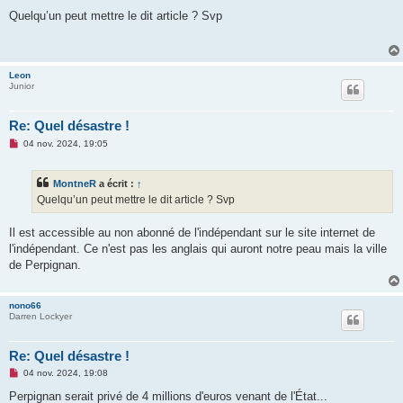
e
s
Quelqu’un peut mettre le dit article ? Svp
s
a
g
e
n
Leon
o
Junior
n
l
u
Re: Quel désastre !
M
04 nov. 2024, 19:05
e
s
s
MontneR
a écrit :
↑
a
g
Quelqu’un peut mettre le dit article ? Svp
e
n
o
Il est accessible au non abonné de l'indépendant sur le site internet de
n
l'indépendant. Ce n'est pas les anglais qui auront notre peau mais la ville
l
u
de Perpignan.
nono66
Darren Lockyer
Re: Quel désastre !
M
04 nov. 2024, 19:08
e
s
Perpignan serait privé de 4 millions d'euros venant de l'État...