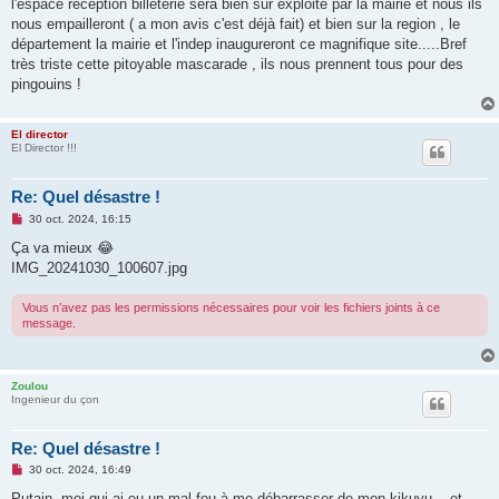
g
l'espace reception billeterie sera bien sur exploité par la mairie et nous ils
e
nous empailleront ( a mon avis c'est déjà fait) et bien sur la region , le
n
o
département la mairie et l'indep inaugureront ce magnifique site.....Bref
n
très triste cette pitoyable mascarade , ils nous prennent tous pour des
l
u
pingouins !
El director
El Director !!!
Re: Quel désastre !
M
30 oct. 2024, 16:15
e
s
Ça va mieux 😂
s
IMG_20241030_100607.jpg
a
g
e
Vous n’avez pas les permissions nécessaires pour voir les fichiers joints à ce
n
message.
o
n
l
u
Zoulou
Ingenieur du çon
Re: Quel désastre !
M
30 oct. 2024, 16:49
e
s
Putain, moi qui ai eu un mal fou à me débarrasser de mon kikuyu... et