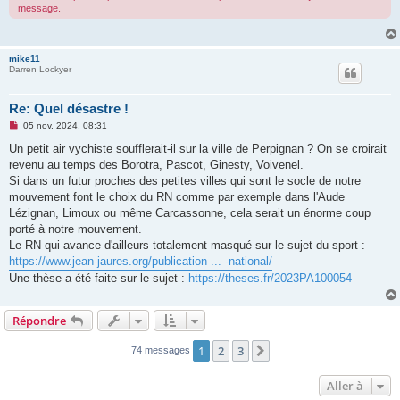
message.
o
n
l
u
mike11
Darren Lockyer
Re: Quel désastre !
M
05 nov. 2024, 08:31
e
s
Un petit air vychiste soufflerait-il sur la ville de Perpignan ? On se croirait
s
revenu au temps des Borotra, Pascot, Ginesty, Voivenel.
a
g
Si dans un futur proches des petites villes qui sont le socle de notre
e
mouvement font le choix du RN comme par exemple dans l'Aude
n
o
Lézignan, Limoux ou même Carcassonne, cela serait un énorme coup
n
porté à notre mouvement.
l
u
Le RN qui avance d'ailleurs totalement masqué sur le sujet du sport :
https://www.jean-jaures.org/publication ... -national/
Une thèse a été faite sur le sujet :
https://theses.fr/2023PA100054
Répondre
1
2
3
Suivante
74 messages
Aller à