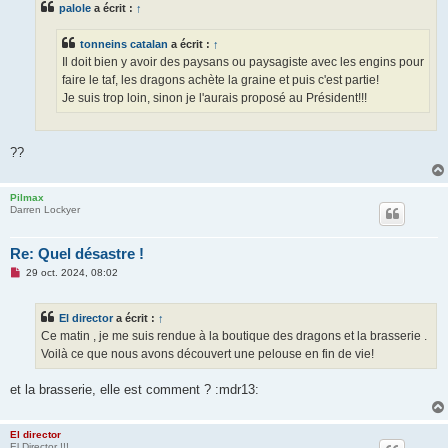
palole
a écrit :
↑
a
g
e
tonneins catalan
a écrit :
↑
n
o
Il doit bien y avoir des paysans ou paysagiste avec les engins pour
n
faire le taf, les dragons achète la graine et puis c'est partie!
l
u
Je suis trop loin, sinon je l'aurais proposé au Président!!!
??
Pilmax
Darren Lockyer
Re: Quel désastre !
M
29 oct. 2024, 08:02
e
s
s
El director
a écrit :
↑
a
g
Ce matin , je me suis rendue à la boutique des dragons et la brasserie .
e
Voilà ce que nous avons découvert une pelouse en fin de vie!
n
o
n
et la brasserie, elle est comment ? :mdr13:
l
u
El director
El Director !!!