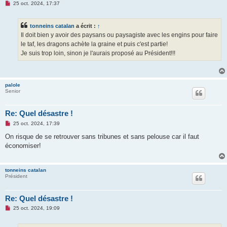
M
25 oct. 2024, 17:37
e
s
s
tonneins catalan
a écrit :
↑
a
g
Il doit bien y avoir des paysans ou paysagiste avec les engins pour faire
e
le taf, les dragons achète la graine et puis c'est partie!
n
o
Je suis trop loin, sinon je l'aurais proposé au Président!!!
n
l
u
palole
Senior
Re: Quel désastre !
M
25 oct. 2024, 17:39
e
s
On risque de se retrouver sans tribunes et sans pelouse car il faut
s
économiser!
a
g
e
n
tonneins catalan
o
Président
n
l
u
Re: Quel désastre !
M
25 oct. 2024, 19:09
e
s
s