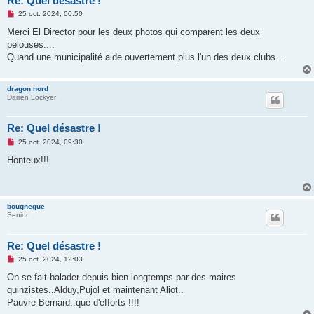
Re: Quel désastre !
M
25 oct. 2024, 00:50
e
s
Merci El Director pour les deux photos qui comparent les deux
s
pelouses....
a
g
Quand une municipalité aide ouvertement plus l'un des deux clubs...
e
n
o
dragon nord
n
Darren Lockyer
l
u
Re: Quel désastre !
M
25 oct. 2024, 09:30
e
s
Honteux!!!
s
a
g
e
n
bougnegue
o
Senior
n
l
u
Re: Quel désastre !
M
25 oct. 2024, 12:03
e
s
On se fait balader depuis bien longtemps par des maires
s
quinzistes..Alduy,Pujol et maintenant Aliot..
a
g
Pauvre Bernard..que d'efforts !!!!
e