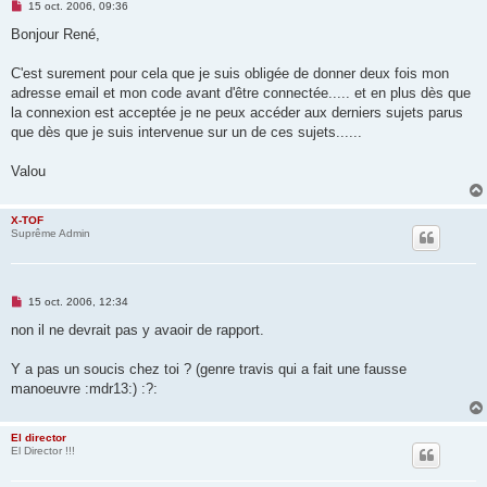
M
15 oct. 2006, 09:36
e
s
Bonjour René,
s
a
g
C'est surement pour cela que je suis obligée de donner deux fois mon
e
adresse email et mon code avant d'être connectée..... et en plus dès que
n
o
la connexion est acceptée je ne peux accéder aux derniers sujets parus
n
que dès que je suis intervenue sur un de ces sujets......
l
u
Valou
X-TOF
Suprême Admin
M
15 oct. 2006, 12:34
e
s
non il ne devrait pas y avaoir de rapport.
s
a
g
Y a pas un soucis chez toi ? (genre travis qui a fait une fausse
e
manoeuvre :mdr13:) :?:
n
o
n
l
El director
u
El Director !!!