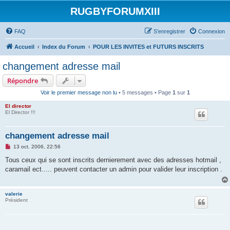
RUGBYFORUMXIII
FAQ
S’enregistrer
Connexion
Accueil
Index du Forum
POUR LES INVITES et FUTURS INSCRITS
changement adresse mail
Répondre
Voir le premier message non lu
• 5 messages • Page
1
sur
1
El director
El Director !!!
changement adresse mail
M
13 oct. 2006, 22:56
e
s
Tous ceux qui se sont inscrits dernierement avec des adresses hotmail ,
s
caramail ect..... peuvent contacter un admin pour valider leur inscription .
a
g
e
n
valerie
o
Président
n
l
u