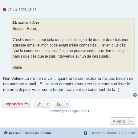
M
15 oct. 2006, 18:51
e
s
s
valerie a écrit :
a
g
Bonjour René,
e
n
o
C'est surement pour cela que je suis obligée de donner deux fois mon
n
adresse email et mon code avant d'être connectée..... et en plus dès
l
u
que la connexion est acceptée je ne peux accéder aux derniers sujets
parus que dès que je suis intervenue sur un de ces sujets......
Valou
Non Valérie ca n'a rien a voir , quant tu te connectes tu n'a pas besoin de
ton adresse e-mail . Si j'ai bien compris vous etes plusieurs a utiliser le
même ordi pour venir sur le forum , ca vient certainement de la :(
Répondre
5 messages • Page
1
sur
1
Aller à
Accueil
Index du Forum
Heures au format
UTC+02:00