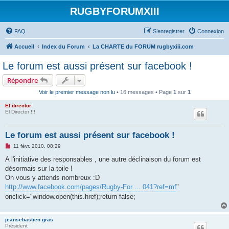
RUGBYFORUMXIII
FAQ
S’enregistrer
Connexion
Accueil
Index du Forum
La CHARTE du FORUM rugbyxiii.com
Le forum est aussi présent sur facebook !
Répondre
Voir le premier message non lu
• 16 messages • Page
1
sur
1
El director
El Director !!!
Le forum est aussi présent sur facebook !
M
11 févr. 2010, 08:29
e
s
A l'initiative des responsables , une autre déclinaison du forum est
s
désormais sur la toile !
a
g
On vous y attends nombreux :D
e
http://www.facebook.com/pages/Rugby-For ... 041?ref=mf
"
n
o
onclick="window.open(this.href);return false;
n
l
u
jeansebastien gras
Président