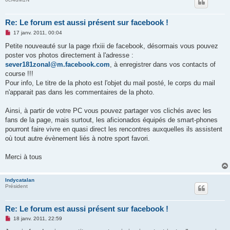
Re: Le forum est aussi présent sur facebook !
M
17 janv. 2011, 00:04
e
s
Petite nouveauté sur la page rfxiii de facebook, désormais vous pouvez
s
poster vos photos directement à l'adresse :
a
g
sever181zonal@m.facebook.com
, à enregistrer dans vos contacts of
e
course !!!
n
o
Pour info, Le titre de la photo est l'objet du mail posté, le corps du mail
n
n'apparait pas dans les commentaires de la photo.
l
u
Ainsi, à partir de votre PC vous pouvez partager vos clichés avec les
fans de la page, mais surtout, les aficionados équipés de smart-phones
pourront faire vivre en quasi direct les rencontres auxquelles ils assistent
où tout autre évènement liés à notre sport favori.
Merci à tous
Indycatalan
Président
Re: Le forum est aussi présent sur facebook !
M
18 janv. 2011, 22:59
e