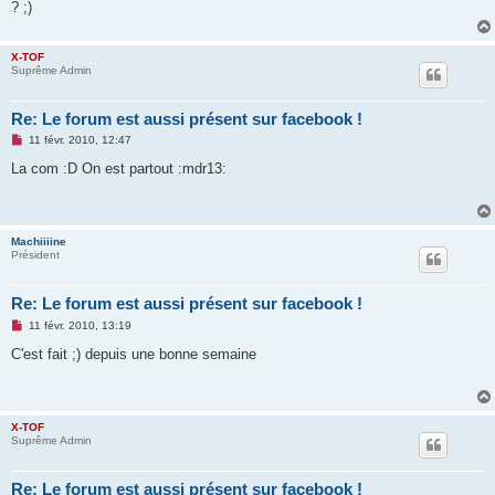
g
? ;)
e
n
o
X-TOF
n
Suprême Admin
l
u
Re: Le forum est aussi présent sur facebook !
M
11 févr. 2010, 12:47
e
s
La com :D On est partout :mdr13:
s
a
g
e
n
Machiiiine
o
Président
n
l
u
Re: Le forum est aussi présent sur facebook !
M
11 févr. 2010, 13:19
e
s
C'est fait ;) depuis une bonne semaine
s
a
g
e
n
X-TOF
o
Suprême Admin
n
l
u
Re: Le forum est aussi présent sur facebook !