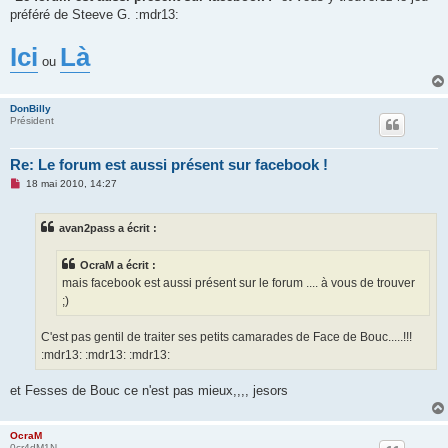
s
préféré de Steeve G. :mdr13:
a
g
e
Ici
Là
n
ou
o
n
l
u
DonBilly
Président
Re: Le forum est aussi présent sur facebook !
M
18 mai 2010, 14:27
e
s
s
avan2pass a écrit :
a
g
e
OcraM a écrit :
n
o
mais facebook est aussi présent sur le forum .... à vous de trouver
n
;)
l
u
C'est pas gentil de traiter ses petits camarades de Face de Bouc.....!!!
:mdr13: :mdr13: :mdr13:
et Fesses de Bouc ce n'est pas mieux,,,, jesors
OcraM
0cr4dM1N