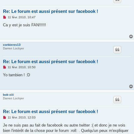
Re: Le forum est aussi présent sur facebook !
M
11 févr. 2010, 10:47
e
s
Ca y est je suis FAN!!!!!!
s
a
g
e
n
corbieres13
o
Darren Lockyer
n
l
u
Re: Le forum est aussi présent sur facebook !
M
11 févr. 2010, 10:50
e
s
Yo tambien ! :D
s
a
g
e
n
bob xiii
o
Darren Lockyer
n
l
u
Re: Le forum est aussi présent sur facebook !
M
11 févr. 2010, 12:03
e
s
Je ne suis pas au fait de facebook ou autre twitter :( et donc je ne vois
s
bien l'intérêt de la chose pour le forum :roll: . Quelqu'un peux m'expliquer
a