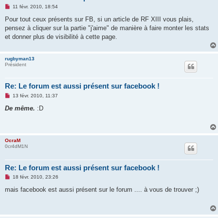
M
11 févr. 2010, 18:54
e
s
Pour tout ceux présents sur FB, si un article de RF XIII vous plais,
s
pensez à cliquer sur la partie "j'aime" de manière à faire monter les stats
a
g
et donner plus de visibilité à cette page.
e
n
o
rugbyman13
n
Président
l
u
Re: Le forum est aussi présent sur facebook !
M
13 févr. 2010, 11:37
e
s
De même.
:D
s
a
g
e
n
OcraM
o
0cr4dM1N
n
l
u
Re: Le forum est aussi présent sur facebook !
M
18 févr. 2010, 23:26
e
s
mais facebook est aussi présent sur le forum .... à vous de trouver ;)
s
a
g
e
n