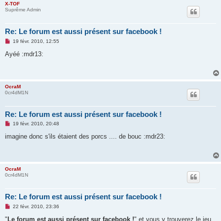
X-TOF
o
Suprême Admin
n
l
u
Re: Le forum est aussi présent sur facebook !
M
19 févr. 2010, 12:55
e
s
Ayéé :mdr13:
s
a
g
e
n
OcraM
o
0cr4dM1N
n
l
u
Re: Le forum est aussi présent sur facebook !
M
19 févr. 2010, 20:48
e
s
imagine donc s'ils étaient des porcs .... de bouc :mdr23:
s
a
g
e
n
OcraM
o
0cr4dM1N
n
l
u
Re: Le forum est aussi présent sur facebook !
M
22 févr. 2010, 23:36
e
s
"
Le forum est aussi présent sur facebook !
" et vous y trouverez le jeu