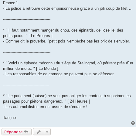
France ]
- La police a retrouvé cette empoisonneuse grâce à un joli coup de filet …
---------------------------------------
* " Il faut notamment manger du chou, des épinards, de l'oseille, des
petits poids. " [ Le Progrès ]
- Comme dit le proverbe, "petit pois n'empêche pas les prix de s'envoler.
---------------------------------------
* " Voici un épisode méconnu du siège de Stalingrad, où périrent près d'un
million de morts. " [ Le Monde ]
- Les responsables de ce carnage ne peuvent plus se défosser.
--------------------------------------
* " Le parlement (suisse) ne veut pas obliger les cantons à supprimer les
passages pour piétons dangereux. " [ 24 Heures ]
- Les automobilistes en ont assez de s'écraser !
:langue:
Répondre