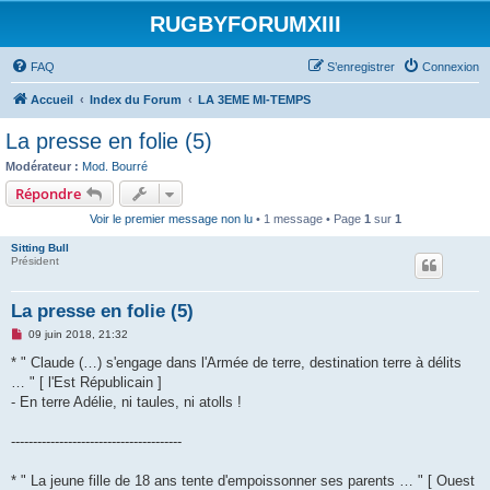
RUGBYFORUMXIII
FAQ
S’enregistrer
Connexion
Accueil
Index du Forum
LA 3EME MI-TEMPS
La presse en folie (5)
Modérateur :
Mod. Bourré
Répondre
Voir le premier message non lu
• 1 message • Page
1
sur
1
Sitting Bull
Président
La presse en folie (5)
M
09 juin 2018, 21:32
e
s
* " Claude (…) s'engage dans l'Armée de terre, destination terre à délits
s
… " [ l'Est Républicain ]
a
g
- En terre Adélie, ni taules, ni atolls !
e
n
o
---------------------------------------
n
l
u
* " La jeune fille de 18 ans tente d'empoissonner ses parents … " [ Ouest